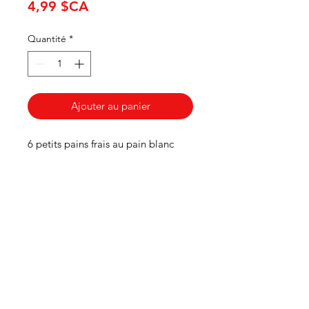
Prix
4,99 $CA
Quantité
*
Ajouter au panier
6 petits pains frais au pain blanc
HEURES
Du lundi au mercredi de 8h00 à 18h00
Jeudi et vendredi 8h00 - 18h30
Samedi 8:00 -5:30
Dimanche 8:00 - 5:00
Boucherie