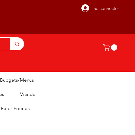
Se connecter
Budgets/Menus
es
Viande
Refer Friends
T