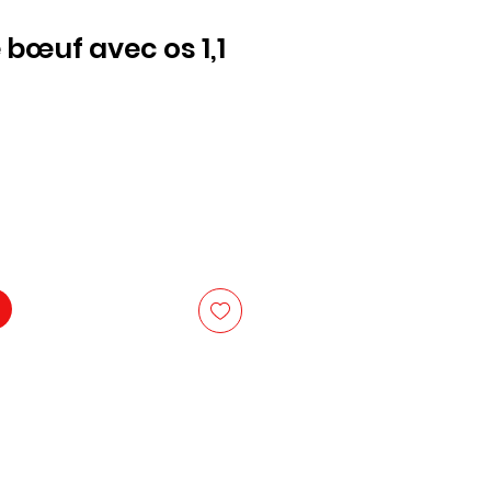
 bœuf avec os 1,1
x