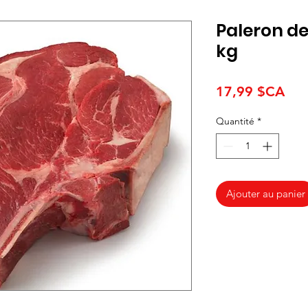
Paleron de
kg
Pri
17,99 $CA
Quantité
*
Ajouter au panier