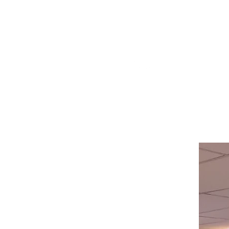
pour obtenir de l'aide ou appelez-
nous au
514-367-2153
HEURES
Du lundi au mercredi de 8h00 à
18h00
Jeudi et vendredi 8h00 - 18h30
Samedi 8:00 -5:30
Dimanche 8:00 - 5:00