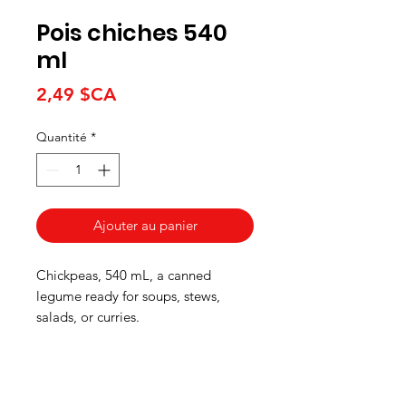
Pois chiches 540
ml
Prix
2,49 $CA
Quantité
*
Ajouter au panier
Chickpeas, 540 mL, a canned
legume ready for soups, stews,
salads, or curries.
HEURES