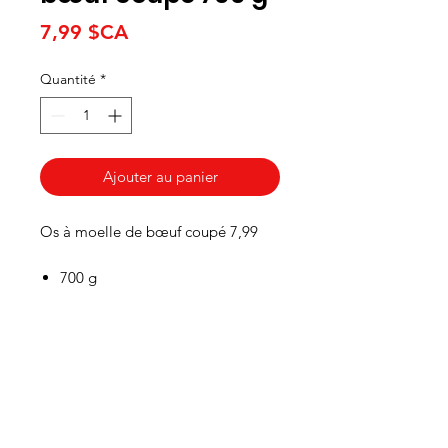
Prix
7,99 $CA
Quantité
*
Ajouter au panier
Os à moelle de bœuf coupé 7,99
700 g
HEURES
Du lundi au mercredi de 8h00 à 18h00
Jeudi et vendredi 8h00 - 18h30
Samedi 8:00 -5:30