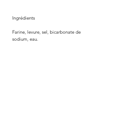
Ingrédients
Farine, levure, sel, bicarbonate de
sodium, eau.
HEURES
Du lundi au mercredi de 8h00 à 18h00
Jeudi et vendredi 8h00 - 18h30
Samedi 8:00 -5:30
Dimanche 8:00 - 5:00
Boucherie
La
Préférence
Lasalle