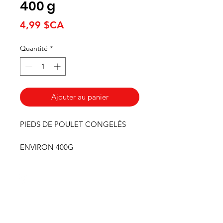
400 g
Prix
4,99 $CA
Quantité
*
Ajouter au panier
PIEDS DE POULET CONGELÉS
ENVIRON 400G
HEURES
Du lundi au mercredi de 8h00 à 18h00
Jeudi et vendredi 8h00 - 18h30