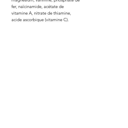
fer, naïcinamide, acétate de
vitamine A, nitrate de thiamine,
acide ascorbique (vitamine C).
HEURES
Du lundi au mercredi de 8h00 à 18h00
Jeudi et vendredi 8h00 - 18h30
Samedi 8:00 -5:30
Dimanche 8:00 - 5:00
Boucherie
La
Préférence
Lasalle
Besoin d'aide?