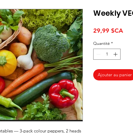
Weekly VE
Pri
29,99 $CA
Quantité
*
Ajouter au panier
etables — 3-pack colour peppers, 2 heads