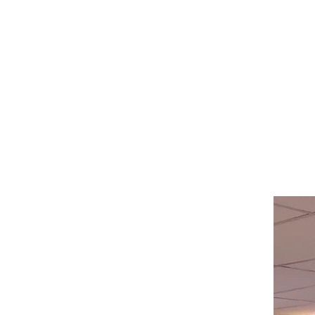
pour obtenir de l'aide ou appelez-
nous au
514-367-2153
HEURES
Du lundi au mercredi de 8h00 à
18h00
Jeudi et vendredi 8h00 - 18h30
Samedi 8:00 -5:30
Dimanche 8:00 - 5:00