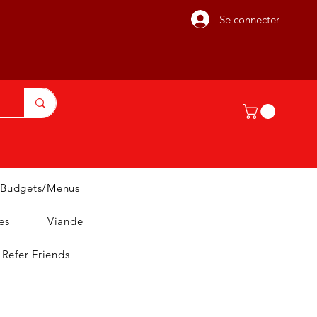
Se connecter
Budgets/Menus
es
Viande
Refer Friends
T