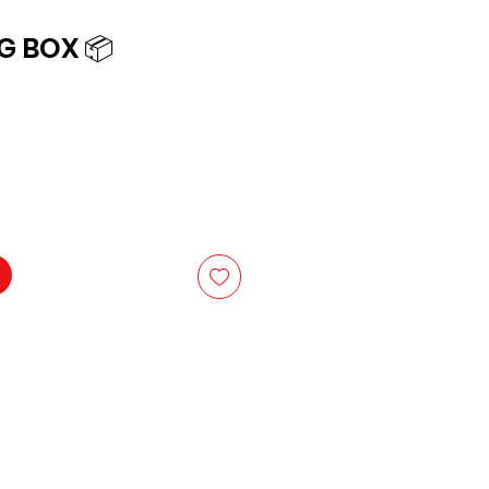
G BOX 📦
x