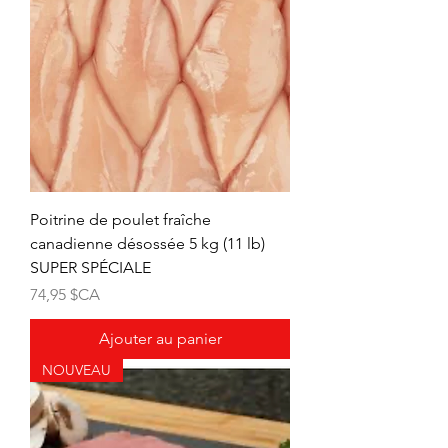
Poitrine de poulet fraîche
canadienne désossée 5 kg (11 lb)
SUPER SPÉCIALE
Prix
74,95 $CA
Ajouter au panier
NOUVEAU