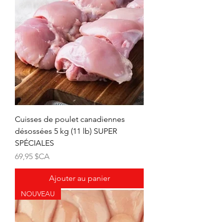
Cuisses de poulet canadiennes
désossées 5 kg (11 lb) SUPER
SPÉCIALES
Prix
69,95 $CA
Ajouter au panier
NOUVEAU