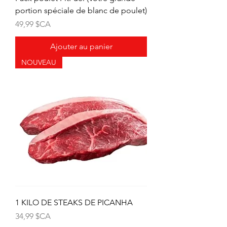
portion spéciale de blanc de poulet)
Prix
49,99 $CA
Ajouter au panier
NOUVEAU
1 KILO DE STEAKS DE PICANHA
Prix
34,99 $CA