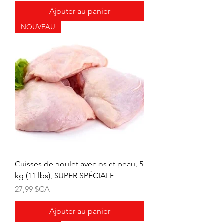
Ajouter au panier
NOUVEAU
Cuisses de poulet avec os et peau, 5
kg (11 lbs), SUPER SPÉCIALE
Prix
27,99 $CA
Ajouter au panier