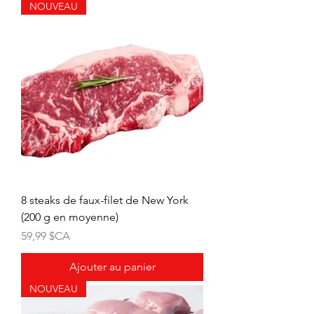
NOUVEAU
8 steaks de faux-filet de New York
(200 g en moyenne)
Prix
59,99 $CA
Ajouter au panier
NOUVEAU