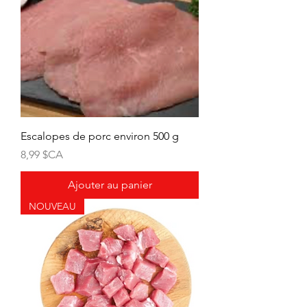
Escalopes de porc environ 500 g
Prix
8,99 $CA
Ajouter au panier
NOUVEAU