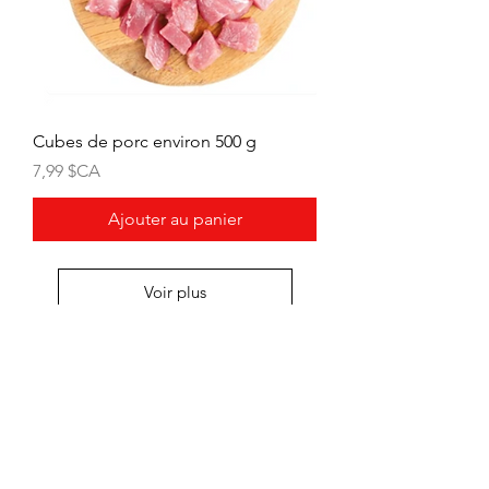
Cubes de porc environ 500 g
Prix
7,99 $CA
Ajouter au panier
Voir plus
HEURES
Du lundi au mercredi de 8h00 à 18h00
Jeudi et vendredi 8h00 - 18h30
Samedi 8:00 -5:30