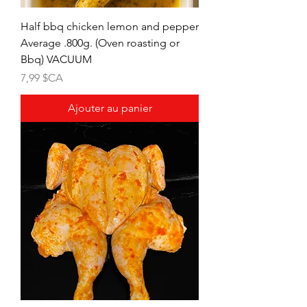
Half bbq chicken lemon and pepper
Average .800g. (Oven roasting or
Bbq) VACUUM
Prix
7,99 $CA
Ajouter au panier