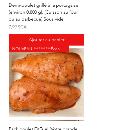
Demi-poulet grillé à la portugaise
(environ 0,800 g). (Cuisson au four
ou au barbecue) Sous vide
Prix
7,99 $CA
Ajouter au panier
NOUVEAU **********Économisez 12 % *******
Pack poulet FitFuel (Votre grande