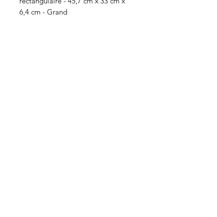
rectangulaire - 45,7 cm x 33 cm x
6,4 cm - Grand
HEURES
Du lundi au mercredi de 8h00 à 18h00
Jeudi et vendredi 8h00 - 18h30
Samedi 8:00 -5:30
Dimanche 8:00 - 5:00
Boucherie
La
Préférence
Lasalle
Besoin d'aide?
Visitez notre
Service client
pour obtenir de l'aide ou appelez-