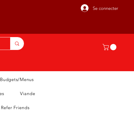
Se connecter
Budgets/Menus
es
Viande
Refer Friends
T