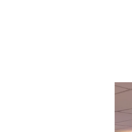
pour obtenir de l'aide ou appelez-
nous au
514-367-2153
HEURES
Du lundi au mercredi de 8h00 à
18h00
Jeudi et vendredi 8h00 - 18h30
Samedi 8:00 -5:30
Dimanche 8:00 - 5:00