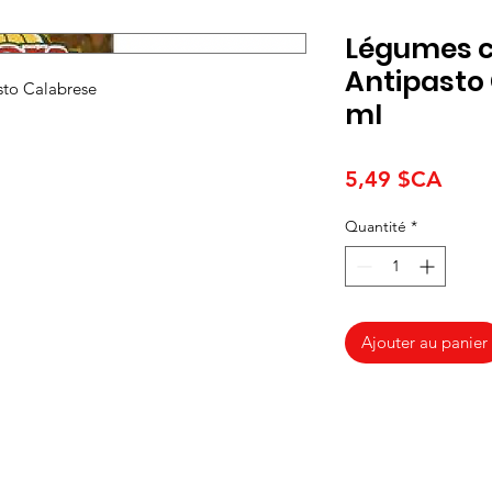
Légumes ch
Antipasto
sto Calabrese
ml
Prix
5,49 $CA
Quantité
*
Ajouter au panier