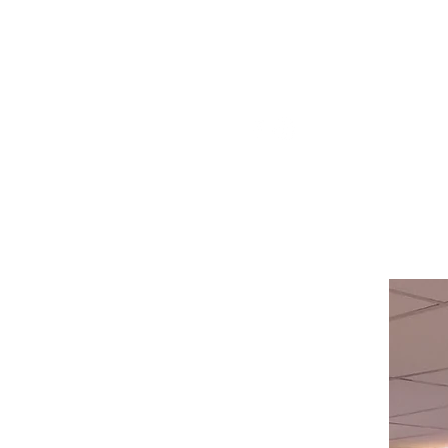
pour obtenir de l'aide ou appelez-
nous au
514-367-2153
HEURES
Du lundi au mercredi de 8h00 à
18h00
Jeudi et vendredi 8h00 - 18h30
Samedi 8:00 -5:30
Dimanche 8:00 - 5:00