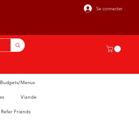
Se connecter
Budgets/Menus
es
Viande
Refer Friends
T