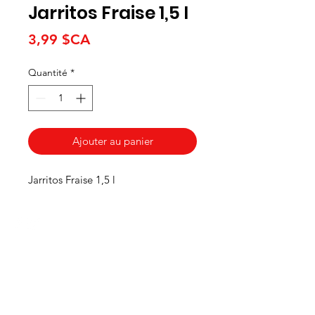
Jarritos Fraise 1,5 l
Prix
3,99 $CA
Quantité
*
Ajouter au panier
Jarritos Fraise 1,5 l
HEURES
Du lundi au mercredi de 8h00 à 18h00
Jeudi et vendredi 8h00 - 18h30
Samedi 8:00 -5:30
Dimanche 8:00 - 5:00