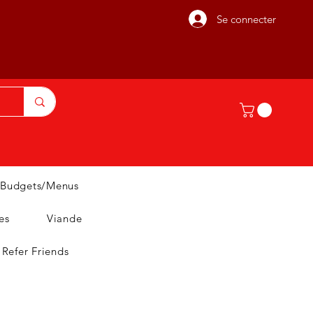
Se connecter
Budgets/Menus
es
Viande
Refer Friends
T