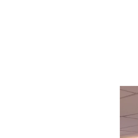
pour obtenir de l'aide ou appelez-
nous au
514-367-2153
HEURES
Du lundi au mercredi de 8h00 à
18h00
Jeudi et vendredi 8h00 - 18h30
Samedi 8:00 -5:30
Dimanche 8:00 - 5:00