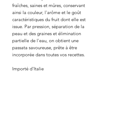
fraîches, saines et mûres, conservant
ainsi la couleur, l'arôme et le goût
caractéristiques du fruit dont elle est
issue. Par pression, séparation de la
peau et des graines et élimination
partielle de l'eau, on obtient une
passata savoureuse, prête à être
incorporée dans toutes vos recettes.
Importé d'Italie
HEURES
Du lundi au mercredi de 8h00 à 18h00
Jeudi et vendredi 8h00 - 18h30
Samedi 8:00 -5:30
Dimanche 8:00 - 5:00
Boucherie