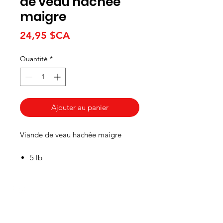
de veau hachée
maigre
Prix
24,95 $CA
Quantité
*
Ajouter au panier
Viande de veau hachée maigre
5 lb
HEURES
Du lundi au mercredi de 8h00 à 18h00