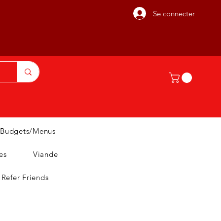
Se connecter
Budgets/Menus
es
Viande
Refer Friends
T