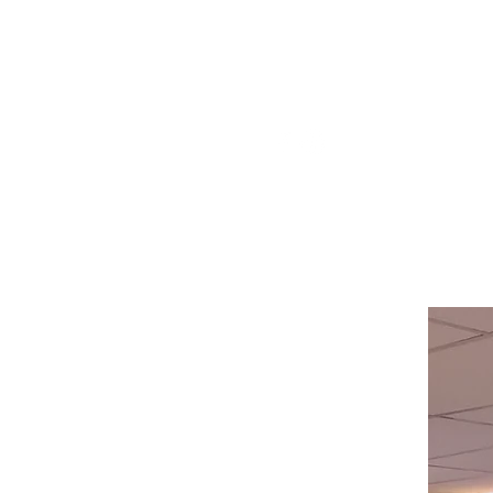
pour obtenir de l'aide ou appelez-
nous au
514-367-2153
HEURES
Du lundi au mercredi de 8h00 à
18h00
Jeudi et vendredi 8h00 - 18h30
Samedi 8:00 -5:30
Dimanche 8:00 - 5:00