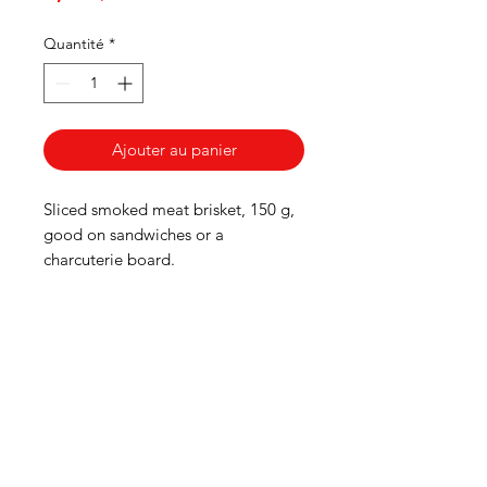
Quantité
*
Ajouter au panier
Sliced smoked meat brisket, 150 g,
good on sandwiches or a
charcuterie board.
HEURES
Du lundi au mercredi de 8h00 à 18h00
Jeudi et vendredi 8h00 - 18h30
Samedi 8:00 -5:30
Dimanche 8:00 - 5:00