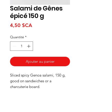
Salami de Gênes
épicé 150 g
Prix
4,50 $CA
Quantité
*
Ajouter au panier
Sliced spicy Genoa salami, 150 g,
good on sandwiches or a
charcuterie board.
HEURES