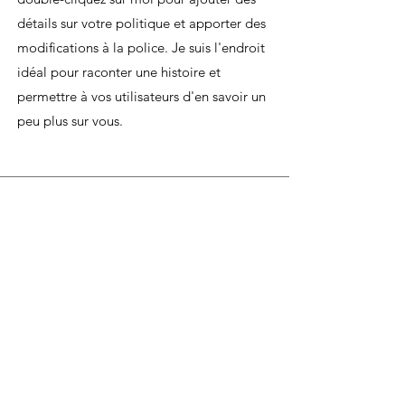
détails sur votre politique et apporter des
modifications à la police. Je suis l'endroit
idéal pour raconter une histoire et
permettre à vos utilisateurs d'en savoir un
peu plus sur vous.
HEURES
Du lundi au mercredi de 8h00 à 18h00
Jeudi et vendredi 8h00 - 18h30
Samedi 8:00 -5:30
Dimanche 8:00 - 5:00
Boucherie
La
Préférence